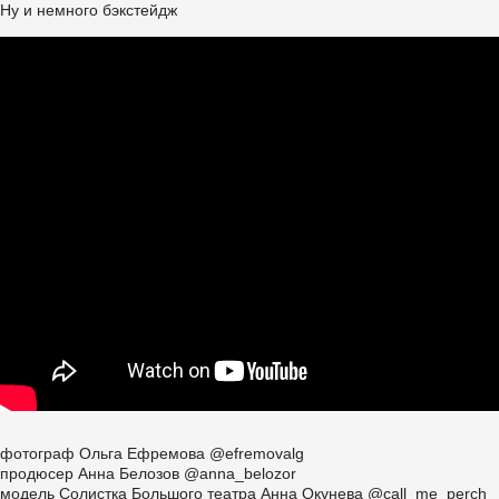
Ну и немного бэкстейдж
фотограф Ольга Ефремова @efremovalg
продюсер Анна Белозов @anna_belozor
модель Солистка Большого театра Анна Окунева @call_me_perch