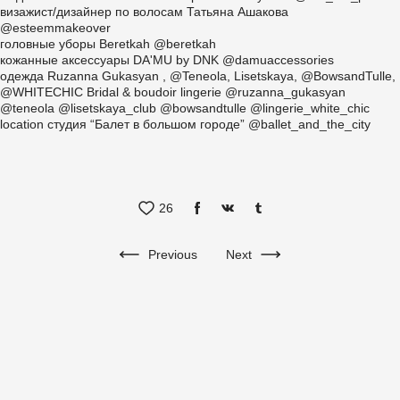
визажист/дизайнер по волосам Татьяна Ашакова
@esteemmakeover
головные уборы Beretkah @beretkah
кожанные аксессуары DA'MU by DNK @damuaccessories
одежда Ruzanna Gukasyan , @Teneola, Lisetskaya, @BowsandTulle,
@WHITECHIC Bridal & boudoir lingerie @ruzanna_gukasyan
@teneola @lisetskaya_club @bowsandtulle @lingerie_white_chic
location студия “Балет в большом городе” @ballet_and_the_city
26
Previous
Next