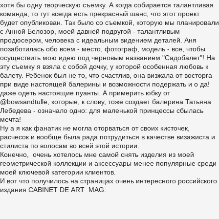
хотя бы одну творческую съемку. А когда собирается талантливая
команда, то тут всегда есть прекрасный шанс, что этот проект
будет опубликован. Так было со съемкой, которую мы планировали
с Анной Белозор, моей давней подругой - талантливым
продюсером, человека с идеальным видением деталей. Аня
позаботилась обо всем - место, фотограф, модель - все, чтобы
осуществить мою идею под черновым названием "Садобалет"! На
эту съемку я взяла с собой дочку, у которой особенная любовь к
балету. Ребенок был не то, что счастлив, она визжала от восторга
при виде настоящей балерины и возможности подержать и о да!
даже одеть настоящие пуанты. А примерить юбку от
@bowsandtulle, которые, к слову, тоже создает балерина Татьяна
Лебедева - означало одно: для маленькой принцессы сбылась
мечта!
Ну а я как фанатик не могла оторваться от своих кисточек,
расчесок и вообще была рада потрудиться в качестве визажиста и
стилиста по волосам во всей этой истории.
Конечно, очень хотелось мне самой снять изделия из моей
геометрической коллекции и аксессуары менее популярные среди
моей ключевой категории клиентов.
И вот что получилось на страницах очень интересного российского
издания
CABINET DE ART MAG
: